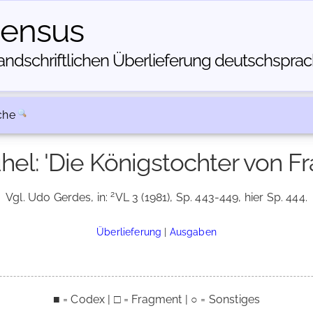
census
dschriftlichen Über­lieferung deutschsprachi
che
el: 'Die Königstochter von Fr
2
Vgl. Udo Gerdes, in:
VL 3 (1981), Sp. 443-449, hier Sp. 444.
Überlieferung
|
Ausgaben
■ = Codex | □ = Fragment | ○ = Sonstiges