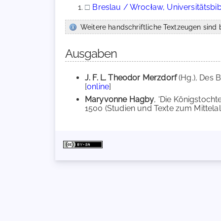
□
Breslau / Wrocław, Universitätsbibl
Weitere handschriftliche Textzeugen sind b
Ausgaben
J. F. L. Theodor Merzdorf
(Hg.), Des 
[
online
]
Maryvonne Hagby
, 'Die Königstoch
1500 (Studien und Texte zum Mittela