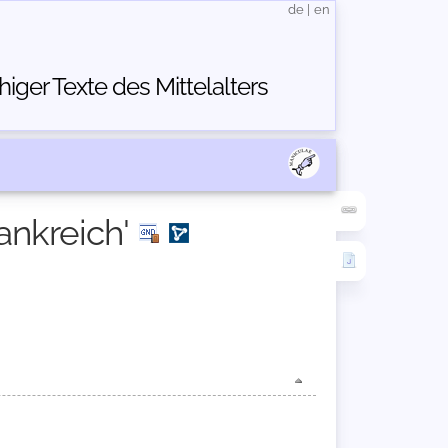
de
|
en
ger Texte des Mittelalters
ankreich'