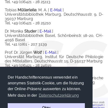
Tel. +49 (0)6421 - 28 25113
Tobias
Müllerleile
, M. A. [
E-Mail
]
Universitätsbibliothek Marburg, Deutschhausstr. 9, D-
35037 Marburg
Tel. +49 (0)6421 - 28 25210
Dr. Monika
Studer
[
E-Mail
]
Universitätsbibliothek Basel, Schönbeinstr. 18-20, CH-
4056 Basel
Tel. +41 (0)61 - 207 3139
Prof. Dr. Jürgen
Wolf
[
E-Mail
]
Universität Marburg, Institut für Deutsche Philologie
des Mittelalters, Deutschhausstr. 15, D-35037 Marburg
Tel. +49 (0)6421 - 28 24619
Dr. Karin
Zimmermann
[
E-Mail
]
Der Handschriftencensus verwendet ein
Universitätsbibliothek Heidelberg, Historische
Sammlungen, Plöck 107-109, D-69117 Heidelberg
anonymes Statistik-Cookie, um die Nutzung
Tel. +49 (0)6221 - 54 2592
der Online-Präsenz auswerten zu können.
Datenschutzerklärung
Mehr dazu in der
Handschriftencensus 2026
Impressum
|
Okay
Datenschutzerklärung