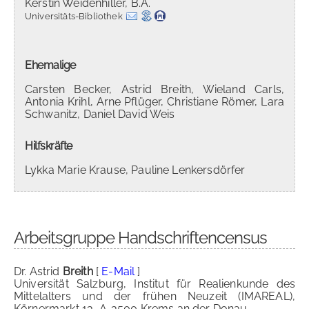
Kerstin Weidenhiller, B.A.
Universitäts-Bibliothek
Ehemalige
Carsten Becker, Astrid Breith, Wieland Carls,
Antonia Krihl, Arne Pflüger, Christiane Römer, Lara
Schwanitz, Daniel David Weis
Hilfskräfte
Lykka Marie Krause, Pauline Lenkersdörfer
Arbeitsgruppe Handschriftencensus
Dr. Astrid
Breith
[
E-Mail
]
Universität Salzburg, Institut für Realienkunde des
Mittelalters und der frühen Neuzeit (IMAREAL),
Körnermarkt 13, A-3500 Krems an der Donau