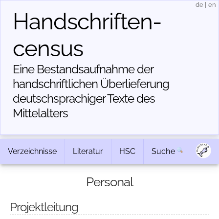
de
|
en
Handschriften­
census
Eine Bestandsaufnahme der
handschriftlichen Über­lieferung
deutschsprachiger Texte des
Mittelalters
Verzeichnisse
Literatur
HSC
Suche
Personal
Projektleitung