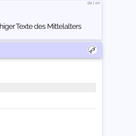
de
|
en
ger Texte des Mittelalters