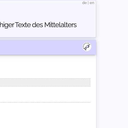
de
|
en
ger Texte des Mittelalters