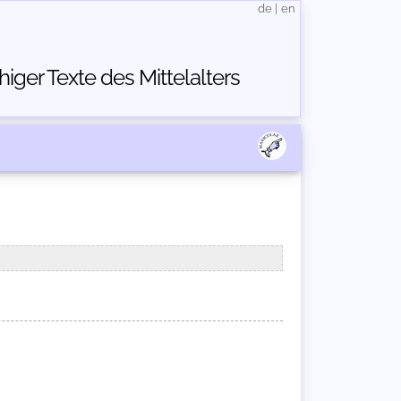
de
|
en
ger Texte des Mittelalters