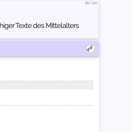
de
|
en
ger Texte des Mittelalters