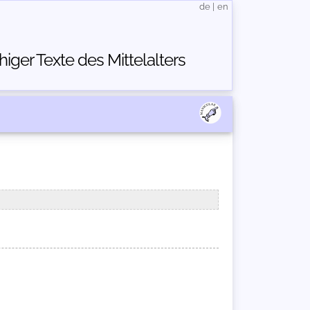
de
|
en
ger Texte des Mittelalters