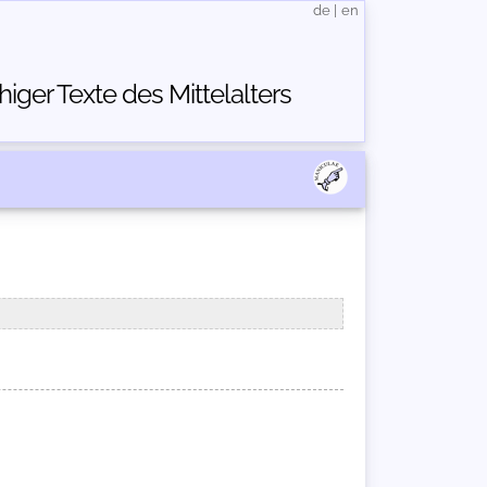
de
|
en
ger Texte des Mittelalters