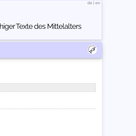
de
|
en
ger Texte des Mittelalters