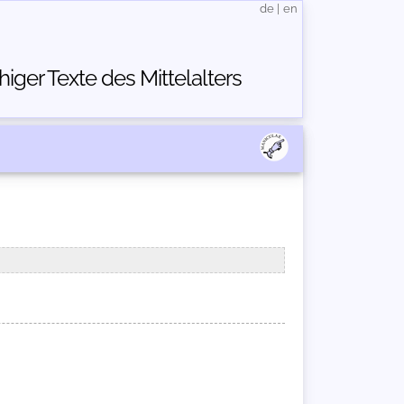
de
|
en
ger Texte des Mittelalters