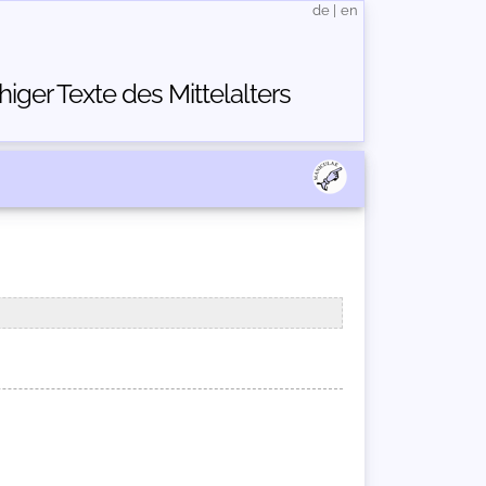
de
|
en
ger Texte des Mittelalters