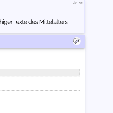
de
|
en
ger Texte des Mittelalters