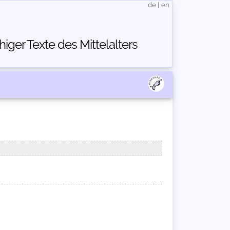
de
|
en
ger Texte des Mittelalters