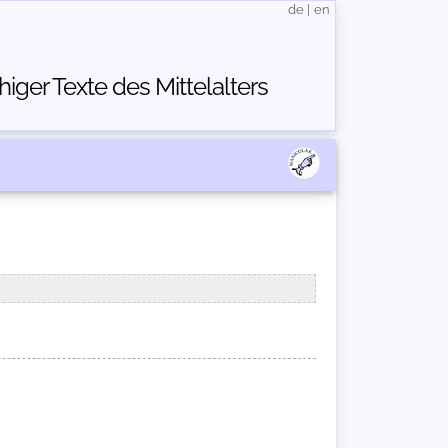
de
|
en
ger Texte des Mittelalters