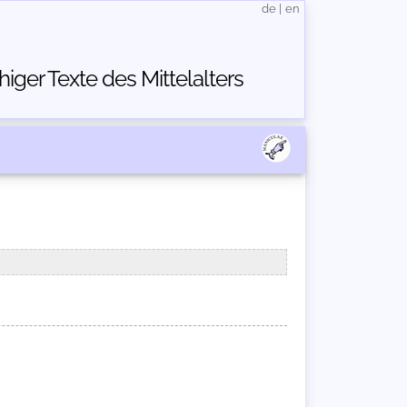
de
|
en
ger Texte des Mittelalters