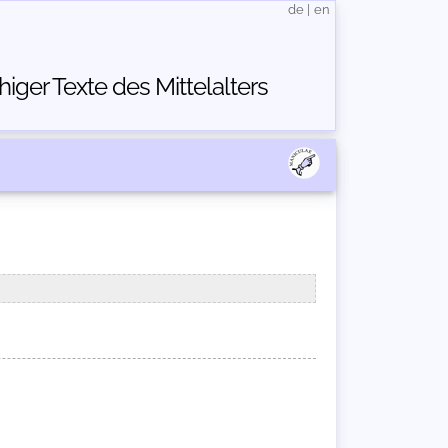
de
|
en
ger Texte des Mittelalters