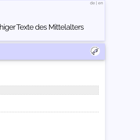
de
|
en
ger Texte des Mittelalters