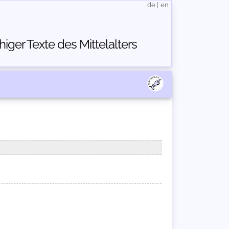
de
|
en
ger Texte des Mittelalters