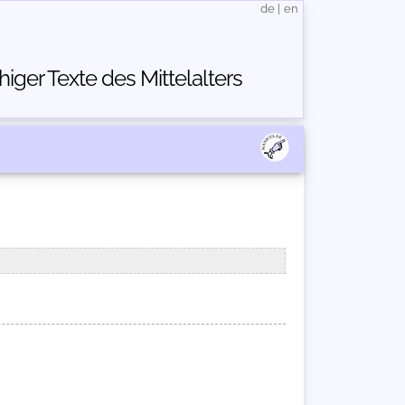
de
|
en
ger Texte des Mittelalters