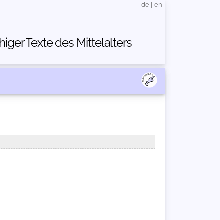
de
|
en
ger Texte des Mittelalters