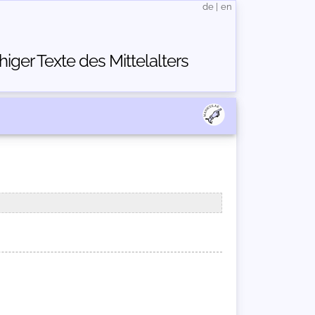
de
|
en
ger Texte des Mittelalters