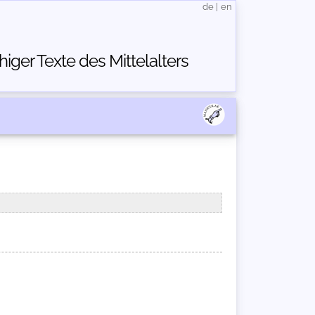
de
|
en
ger Texte des Mittelalters