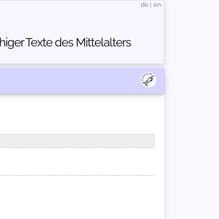
de
|
en
ger Texte des Mittelalters