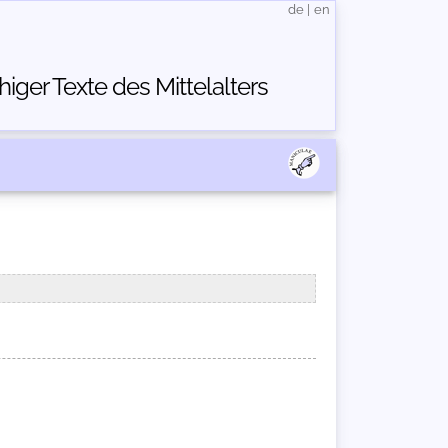
de
|
en
ger Texte des Mittelalters