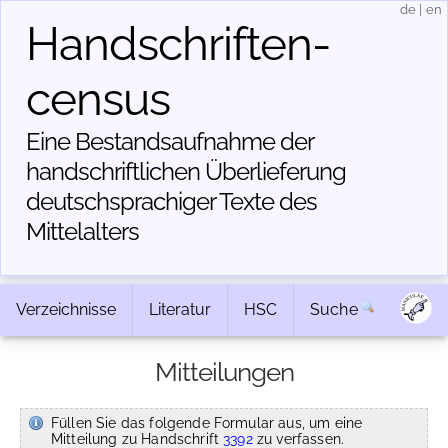
de
|
en
Handschriften­
census
Eine Bestandsaufnahme der
handschriftlichen Über­lieferung
deutschsprachiger Texte des
Mittelalters
Verzeichnisse
Literatur
HSC
Suche
Mitteilungen
Füllen Sie das folgende Formular aus, um eine
Mitteilung zu Handschrift
3392
zu verfassen.