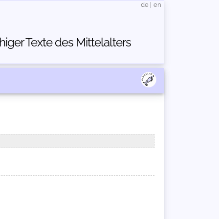
de
|
en
ger Texte des Mittelalters