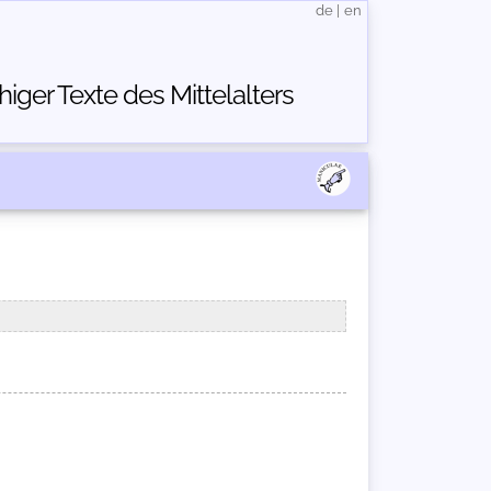
de
|
en
ger Texte des Mittelalters