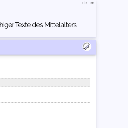
de
|
en
ger Texte des Mittelalters