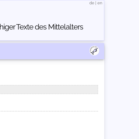
de
|
en
ger Texte des Mittelalters