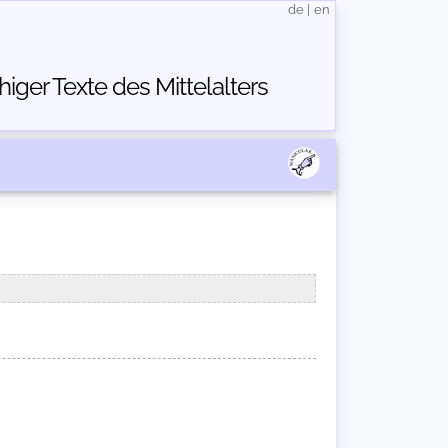
de
|
en
ger Texte des Mittelalters