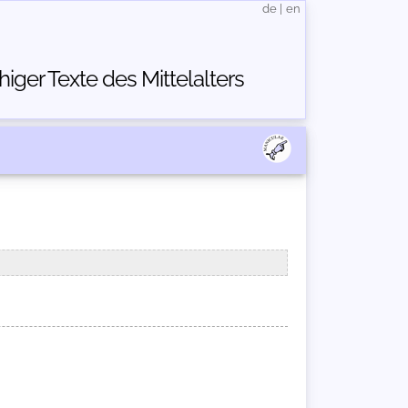
de
|
en
ger Texte des Mittelalters