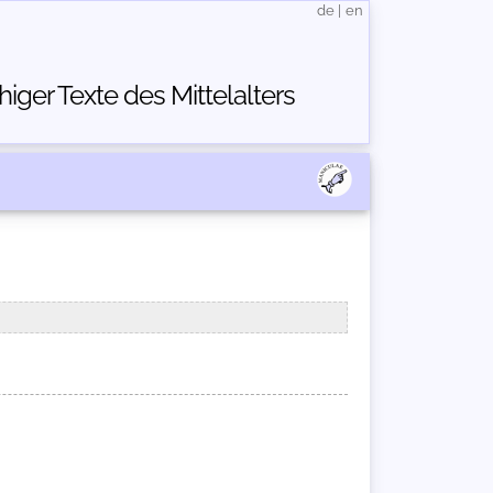
de
|
en
ger Texte des Mittelalters