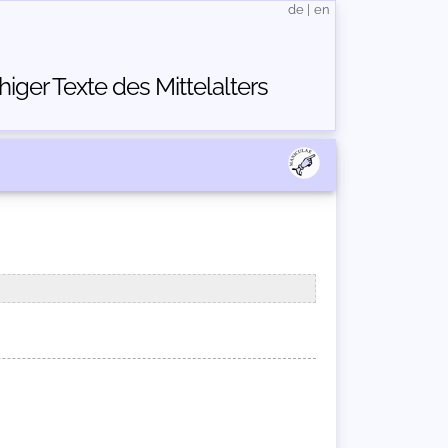
de
|
en
ger Texte des Mittelalters