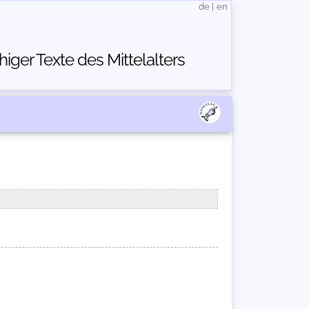
de
|
en
ger Texte des Mittelalters