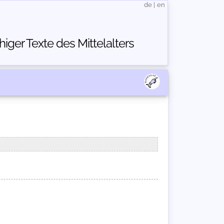
de
|
en
ger Texte des Mittelalters