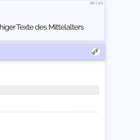
de
|
en
ger Texte des Mittelalters