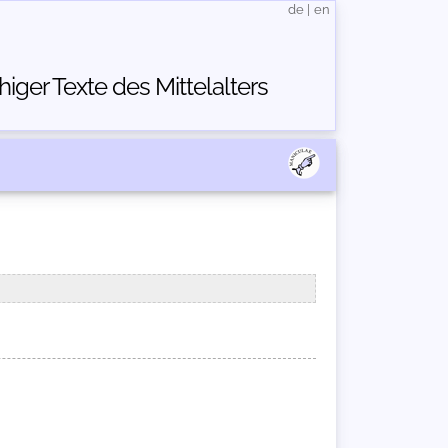
de
|
en
ger Texte des Mittelalters