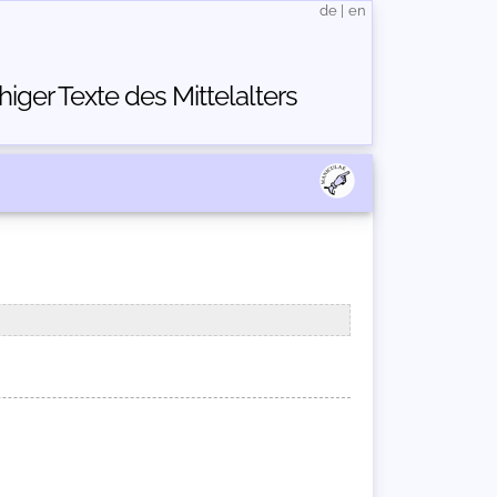
de
|
en
ger Texte des Mittelalters