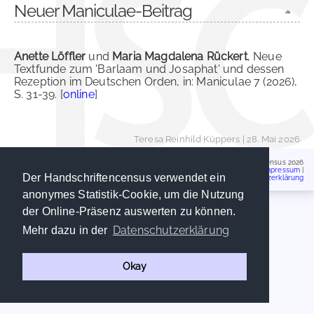
Neuer Maniculae-Beitrag
Anette Löffler
und
Maria Magdalena Rückert
, Neue
Textfunde zum 'Barlaam und Josaphat' und dessen
Rezeption im Deutschen Orden, in: Maniculae 7 (2026),
S. 31-39. [
online
]
Teresa Reinhild Küppers
| 28. Mai 2026
Handschriftencensus 2026
Impressum
|
Der Handschriftencensus verwendet ein
Datenschutzerklärung
anonymes Statistik-Cookie, um die Nutzung
der Online-Präsenz auswerten zu können.
Datenschutzerklärung
Mehr dazu in der
Okay