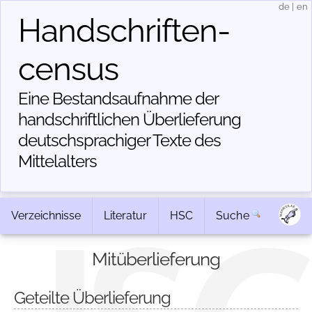
de
|
en
Handschriften­
census
Eine Bestandsaufnahme der
handschriftlichen Über­lieferung
deutschsprachiger Texte des
Mittelalters
Verzeichnisse
Literatur
HSC
Suche
Mitüberlieferung
Geteilte Überlieferung