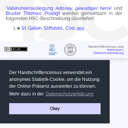
'Vaterunserauslegung
Adonay, gewaltiger herre
'
und
Bruder Thomas: Predigt
werden gemeinsam in der
folgenden HSC-Beschreibung überliefert:
■
St. Gallen, Stiftsbibl., Cod. 955
Handschriftencensus 2026
Impressum
|
Datenschutzerklärung
Der Handschriftencensus verwendet ein
anonymes Statistik-Cookie, um die Nutzung
der Online-Präsenz auswerten zu können.
Datenschutzerklärung
Mehr dazu in der
Okay