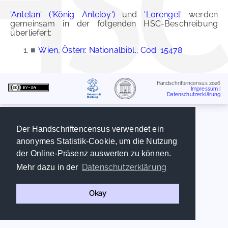
'Antelan' ('König Anteloy')
und
'Lorengel'
werden
gemeinsam in der folgenden HSC-Beschreibung
überliefert:
■
Wien, Österr. Nationalbibl., Cod. 15478
Handschriftencensus 2026
Impressum
|
Datenschutzerklärung
Der Handschriftencensus verwendet ein
anonymes Statistik-Cookie, um die Nutzung
der Online-Präsenz auswerten zu können.
Datenschutzerklärung
Mehr dazu in der
Okay