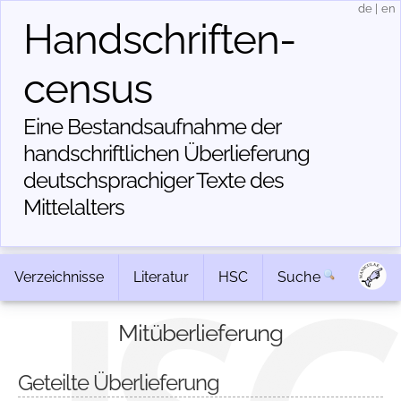
de
|
en
Handschriften­
census
Eine Bestandsaufnahme der
handschriftlichen Über­lieferung
deutschsprachiger Texte des
Mittelalters
Verzeichnisse
Literatur
HSC
Suche
Mitüberlieferung
Geteilte Überlieferung