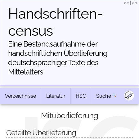
de
|
en
Handschriften­
census
Eine Bestandsaufnahme der
handschriftlichen Über­lieferung
deutschsprachiger Texte des
Mittelalters
Verzeichnisse
Literatur
HSC
Suche
Mitüberlieferung
Geteilte Überlieferung