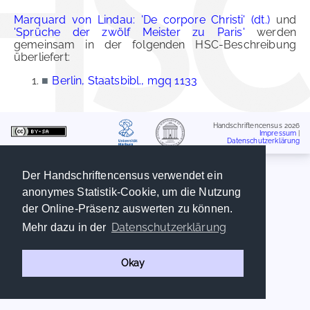
Marquard von Lindau: 'De corpore Christi' (dt.)
und
'Sprüche der zwölf Meister zu Paris'
werden
gemeinsam in der folgenden HSC-Beschreibung
überliefert:
■
Berlin, Staatsbibl., mgq 1133
Handschriftencensus 2026
Impressum
|
Datenschutzerklärung
Der Handschriftencensus verwendet ein
anonymes Statistik-Cookie, um die Nutzung
der Online-Präsenz auswerten zu können.
Datenschutzerklärung
Mehr dazu in der
Okay