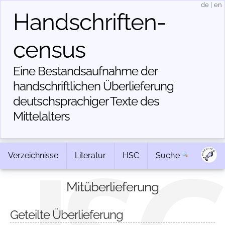
de
|
en
Handschriften­
census
Eine Bestandsaufnahme der
handschriftlichen Über­lieferung
deutschsprachiger Texte des
Mittelalters
Verzeichnisse
Literatur
HSC
Suche
Mitüberlieferung
Geteilte Überlieferung