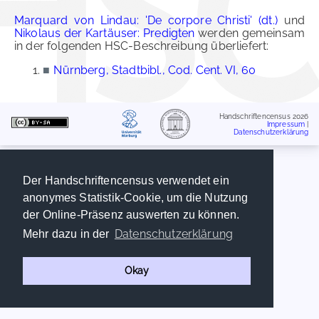
Marquard von Lindau: 'De corpore Christi' (dt.)
und
Nikolaus der Kartäuser: Predigten
werden gemeinsam
in der folgenden HSC-Beschreibung überliefert:
■
Nürnberg, Stadtbibl., Cod. Cent. VI, 60
Handschriftencensus 2026
Impressum
|
Datenschutzerklärung
Der Handschriftencensus verwendet ein
anonymes Statistik-Cookie, um die Nutzung
der Online-Präsenz auswerten zu können.
Datenschutzerklärung
Mehr dazu in der
Okay