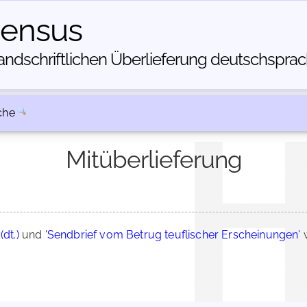
census
dschriftlichen Über­lieferung deutschsprachi
che
Mitüberlieferung
dt.)
und
'Sendbrief vom Betrug teuflischer Erscheinungen'
w