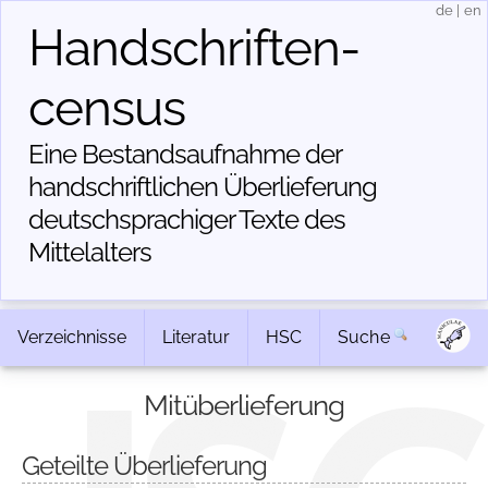
de
|
en
Handschriften­
census
Eine Bestandsaufnahme der
handschriftlichen Über­lieferung
deutschsprachiger Texte des
Mittelalters
Verzeichnisse
Literatur
HSC
Suche
Mitüberlieferung
Geteilte Überlieferung