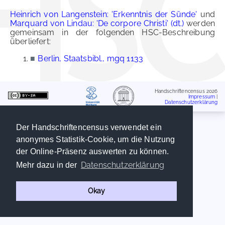
Heinrich von Langenstein: 'Erkenntnis der Sünde'
und
Marquard von Lindau: 'De corpore Christi' (dt.)
werden
gemeinsam in der folgenden HSC-Beschreibung
überliefert:
■
Berlin, Staatsbibl., mgq 1133
Handschriftencensus 2026
Impressum
|
Datenschutzerklärung
Der Handschriftencensus verwendet ein
anonymes Statistik-Cookie, um die Nutzung
der Online-Präsenz auswerten zu können.
Datenschutzerklärung
Mehr dazu in der
Okay