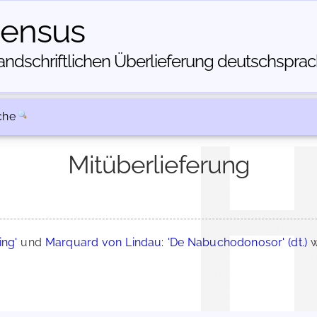
census
dschriftlichen Über­lieferung deutschsprachi
che
Mitüberlieferung
ing'
und
Marquard von Lindau: 'De Nabuchodonosor' (dt.)
w