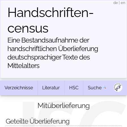
de
|
en
Handschriften­
census
Eine Bestandsaufnahme der
handschriftlichen Über­lieferung
deutschsprachiger Texte des
Mittelalters
Verzeichnisse
Literatur
HSC
Suche
Mitüberlieferung
Geteilte Überlieferung