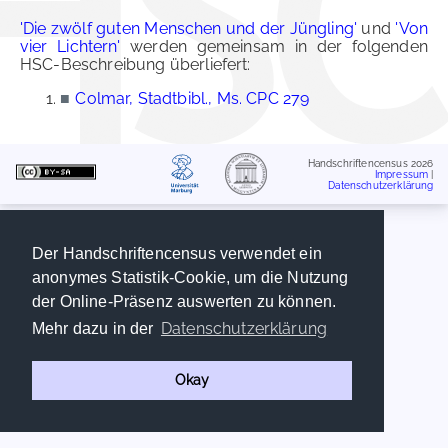
'Die zwölf guten Menschen und der Jüngling'
und
'Von
vier Lichtern'
werden gemeinsam in der folgenden
HSC-Beschreibung überliefert:
■
Colmar, Stadtbibl., Ms. CPC 279
Handschriftencensus 2026
Impressum
|
Datenschutzerklärung
Der Handschriftencensus verwendet ein
anonymes Statistik-Cookie, um die Nutzung
der Online-Präsenz auswerten zu können.
Datenschutzerklärung
Mehr dazu in der
Okay