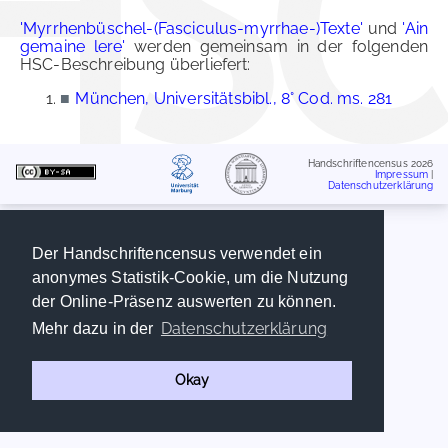
'Myrrhenbüschel-(Fasciculus-myrrhae-)Texte'
und
'Ain
gemaine lere'
werden gemeinsam in der folgenden
HSC-Beschreibung überliefert:
■
München, Universitätsbibl., 8° Cod. ms. 281
Handschriftencensus 2026
Impressum
|
Datenschutzerklärung
Der Handschriftencensus verwendet ein
anonymes Statistik-Cookie, um die Nutzung
der Online-Präsenz auswerten zu können.
Datenschutzerklärung
Mehr dazu in der
Okay