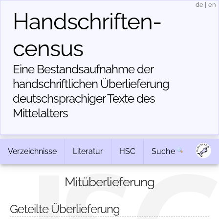
de
|
en
Handschriften­
census
Eine Bestandsaufnahme der
handschriftlichen Über­lieferung
deutschsprachiger Texte des
Mittelalters
Verzeichnisse
Literatur
HSC
Suche
Mitüberlieferung
Geteilte Überlieferung