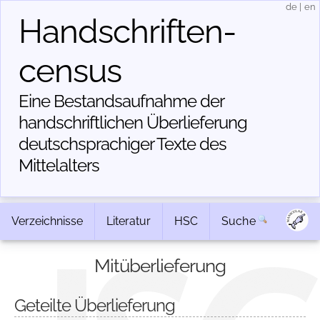
de
|
en
Handschriften­
census
Eine Bestandsaufnahme der
handschriftlichen Über­lieferung
deutschsprachiger Texte des
Mittelalters
Verzeichnisse
Literatur
HSC
Suche
Mitüberlieferung
Geteilte Überlieferung