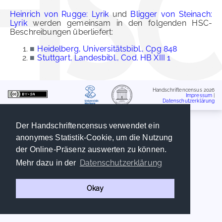
Heinrich von Rugge: Lyrik
und
Bligger von Steinach:
Lyrik
werden gemeinsam in den folgenden HSC-
Beschreibungen überliefert:
■
Heidelberg, Universitätsbibl., Cpg 848
■
Stuttgart, Landesbibl., Cod. HB XIII 1
Handschriftencensus 2026
Impressum
|
Datenschutzerklärung
Der Handschriftencensus verwendet ein
anonymes Statistik-Cookie, um die Nutzung
der Online-Präsenz auswerten zu können.
Datenschutzerklärung
Mehr dazu in der
Okay