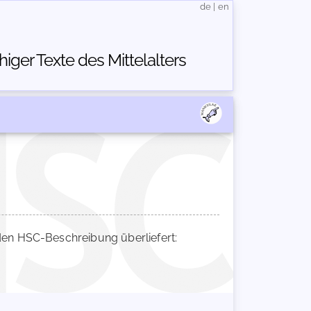
de
|
en
ger Texte des Mittelalters
en HSC-Beschreibung überliefert: