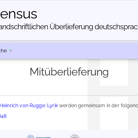
census
dschriftlichen Über­lieferung deutschsprachi
che
Mitüberlieferung
Heinrich von Rugge: Lyrik
werden gemeinsam in der folgend
848